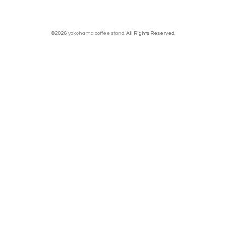
©2026
yokohama coffee stand
. All Rights Reserved.