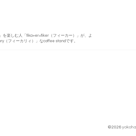
フィーカ)」を楽しむ人「fika+er=fiker（フィーカー）」が、よ
ry（フィーカリィ）」なcoffee standです。
©2026
yokoha