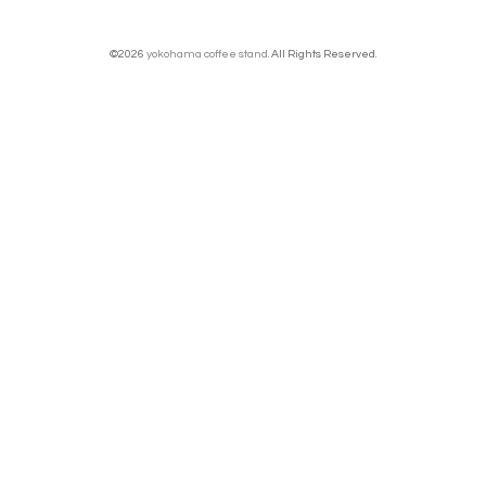
©2026
yokohama coffee stand
. All Rights Reserved.