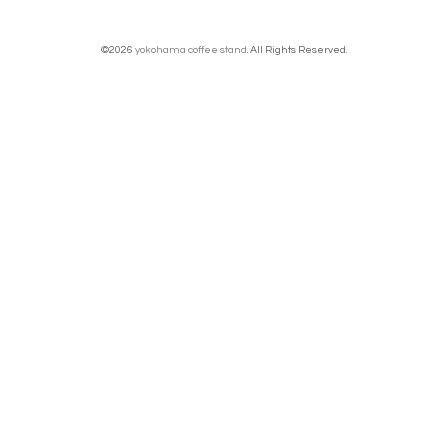
©2026
yokohama coffee stand
. All Rights Reserved.