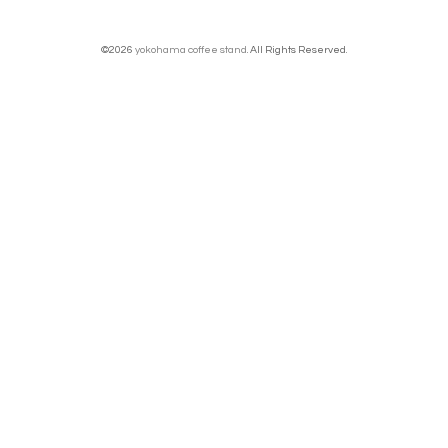
©2026
yokohama coffee stand
. All Rights Reserved.