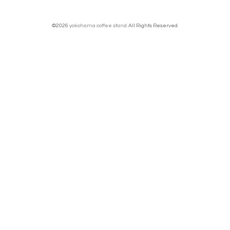
©2026
yokohama coffee stand
. All Rights Reserved.