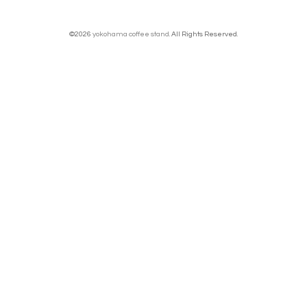
©2026
yokohama coffee stand
. All Rights Reserved.