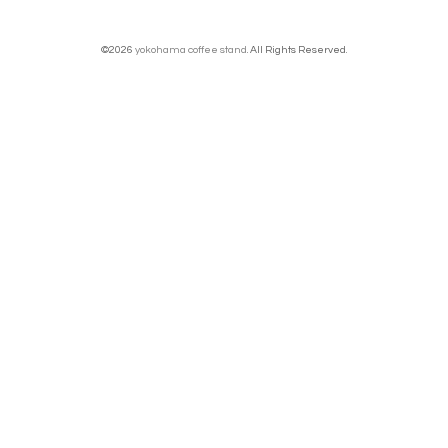
©2026
yokohama coffee stand
. All Rights Reserved.