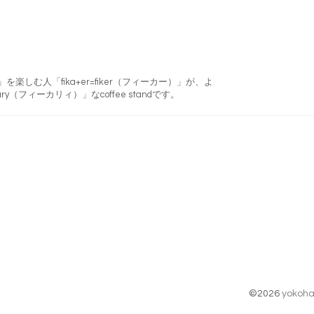
フィーカ)」を楽しむ人「fika+er=fiker（フィーカー）」が、よ
ry（フィーカリィ）」なcoffee standです。
©2026
yokoha