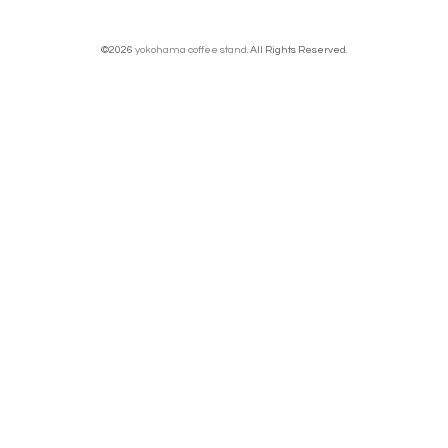
©2026
yokohama coffee stand
. All Rights Reserved.