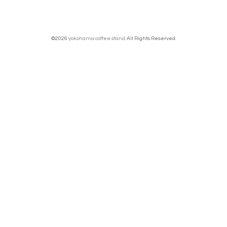
©2026
yokohama coffee stand
. All Rights Reserved.