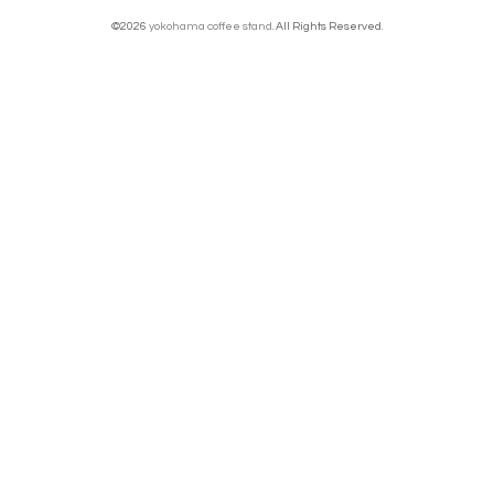
©2026
yokohama coffee stand
. All Rights Reserved.