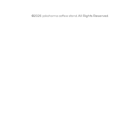
©2026
yokohama coffee stand
. All Rights Reserved.