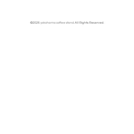
©2026
yokohama coffee stand
. All Rights Reserved.