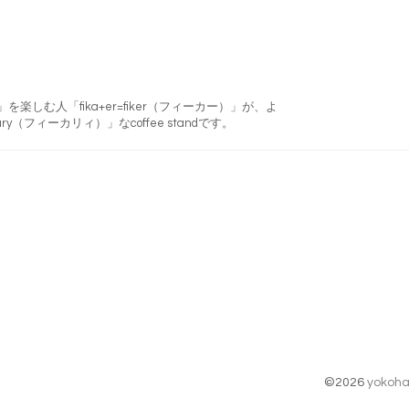
フィーカ)」を楽しむ人「fika+er=fiker（フィーカー）」が、よ
ry（フィーカリィ）」なcoffee standです。
©2026
yokoha