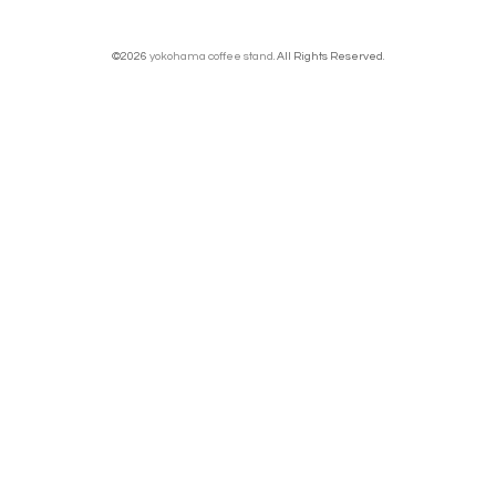
©2026
yokohama coffee stand
. All Rights Reserved.