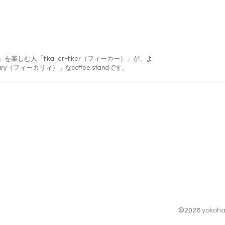
フィーカ)」を楽しむ人「fika+er=fiker（フィーカー）」が、よ
ry（フィーカリィ）」なcoffee standです。
©2026
yokoha