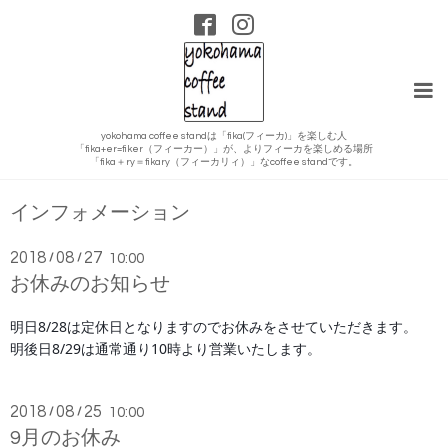
yokohama coffee standは「fika(フィーカ)」を楽しむ人
「fika+er=fiker（フィーカー）」が、よりフィーカを楽しめる場所
「fika＋ry＝fikary（フィーカリィ）」なcoffee standです。
インフォメーション
2018
08
27
/
/
10:00
お休みのお知らせ
明日8/28は定休日となりますのでお休みをさせていただきます。
明後日8/29は通常通り10時より営業いたします。
2018
08
25
/
/
10:00
9月のお休み