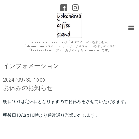
yokohama coffee standは「fika(フィーカ)」を楽しむ人
「fika+er=fiker（フィーカー）」が、よりフィーカを楽しめる場所
「fika＋ry＝fikary（フィーカリィ）」なcoffee standです。
インフォメーション
2024
09
30
/
/
10:00
お休みのお知らせ
明日10/1
は定休日となりますのでお休みをさせていただきます。
明後日10/2
は10時より通常通り営業いたします。