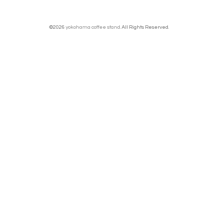
©2026
yokohama coffee stand
. All Rights Reserved.