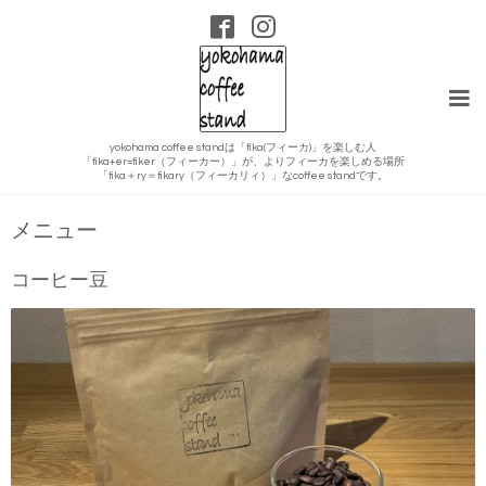
yokohama coffee standは「fika(フィーカ)」を楽しむ人
「fika+er=fiker（フィーカー）」が、よりフィーカを楽しめる場所
「fika＋ry＝fikary（フィーカリィ）」なcoffee standです。
メニュー
コーヒー豆