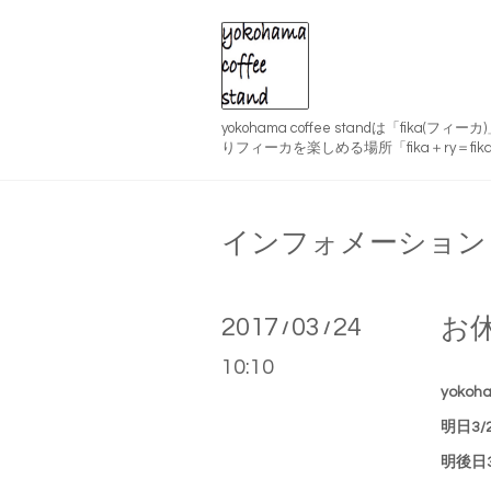
yokohama coffee standは「fika(
りフィーカを楽しめる場所「fika＋ry＝fika
インフォメーション
2017
03
24
お
/
/
10:10
yokoha
明日3
明後日