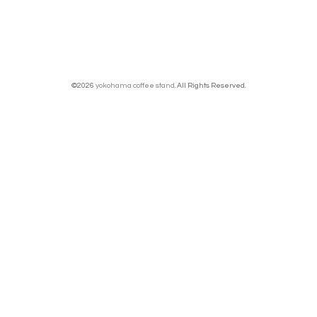
©2026
yokohama coffee stand
. All Rights Reserved.