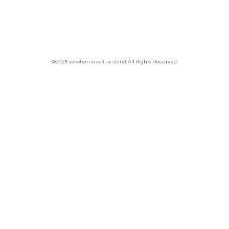
©2026
yokohama coffee stand
. All Rights Reserved.