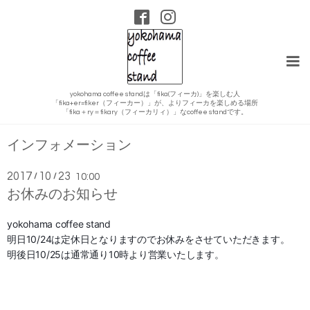
yokohama coffee standは「fika(フィーカ)」を楽しむ人
「fika+er=fiker（フィーカー）」が、よりフィーカを楽しめる場所
「fika＋ry＝fikary（フィーカリィ）」なcoffee standです。
インフォメーション
2017
10
23
/
/
10:00
お休みのお知らせ
yokohama coffee stand
明日10/24
は定休日となりますのでお休みをさせていただきます。
明後日10/2
5
は通常通り10時より営業いたします。