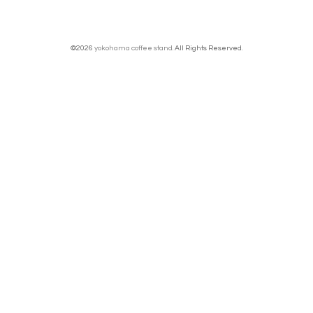
©2026
yokohama coffee stand
. All Rights Reserved.