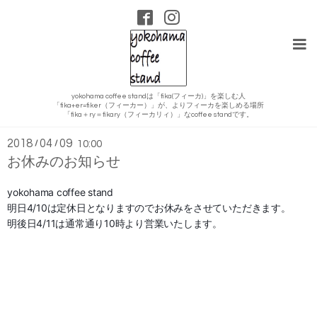
yokohama coffee standは「fika(フィーカ)」を楽しむ人
「fika+er=fiker（フィーカー）」が、よりフィーカを楽しめる場所
インフォメーション
「fika＋ry＝fikary（フィーカリィ）」なcoffee standです。
2018
04
09
/
/
10:00
お休みのお知らせ
yokohama coffee stand
明日4/10
は定休日となりますのでお休みをさせていただきます。
明後日4/11
は通常通り10時より営業いたします。