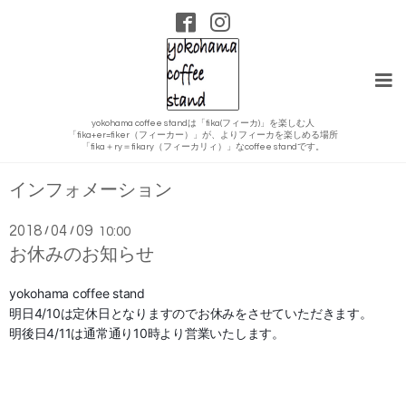
yokohama coffee standは「fika(フィーカ)」を楽しむ人
「fika+er=fiker（フィーカー）」が、よりフィーカを楽しめる場所
「fika＋ry＝fikary（フィーカリィ）」なcoffee standです。
インフォメーション
2018
04
09
/
/
10:00
お休みのお知らせ
yokohama coffee stand
明日4/10
は定休日となりますのでお休みをさせていただきます。
明後日4/11
は通常通り10時より営業いたします。