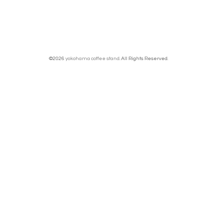
©2026
yokohama coffee stand
. All Rights Reserved.