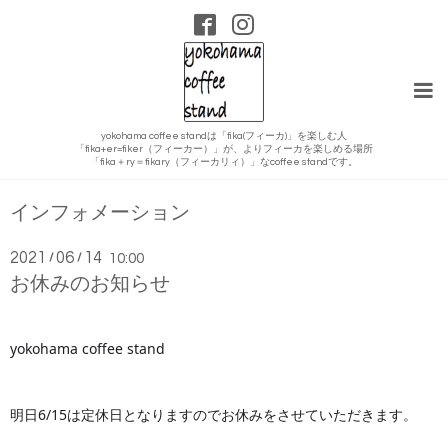
yokohama coffee standは「fika(フィーカ)」を楽しむ人
「fika+er=fiker（フィーカー）」が、よりフィーカを楽しめる場所
「fika＋ry＝fikary（フィーカリィ）」なcoffee standです。
インフォメーション
2021
06
14
/
/
10:00
お休みのお知らせ
yokohama coffee stand
明日6/15は定休日となりますのでお休みをさせていただきます。