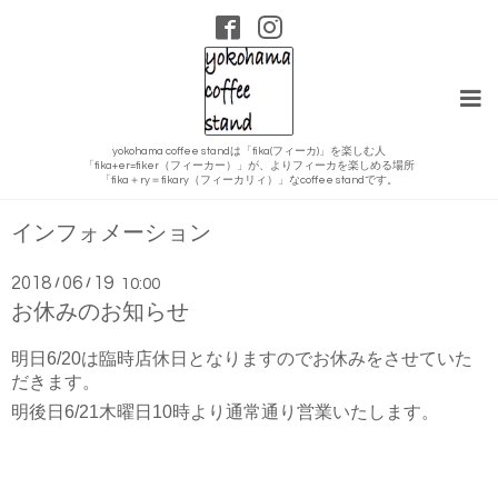
yokohama coffee standは「fika(フィーカ)」を楽しむ人
「fika+er=fiker（フィーカー）」が、よりフィーカを楽しめる場所
「fika＋ry＝fikary（フィーカリィ）」なcoffee standです。
インフォメーション
2018
06
19
/
/
10:00
お休みのお知らせ
明日6/20は臨時店休日となりますのでお休みをさせていた
だきます。
明後日
6/21木曜日10時より通常通り営業いたします。