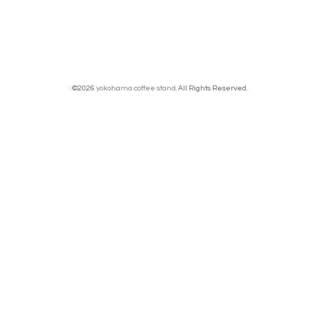
©2026
yokohama coffee stand
. All Rights Reserved.