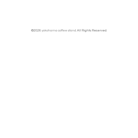
©2026
yokohama coffee stand
. All Rights Reserved.