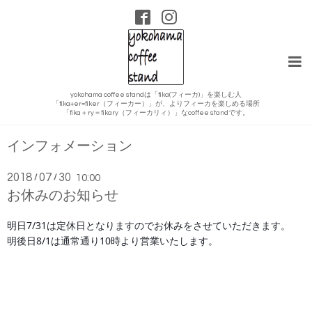
yokohama coffee standは「fika(フィーカ)」を楽しむ人
「fika+er=fiker（フィーカー）」が、よりフィーカを楽しめる場所
「fika＋ry＝fikary（フィーカリィ）」なcoffee standです。
インフォメーション
2018
07
30
/
/
10:00
お休みのお知らせ
明日7/31は定休日となりますのでお休みをさせていただきます。
明後日8/1は通常通り10時より営業いたします。