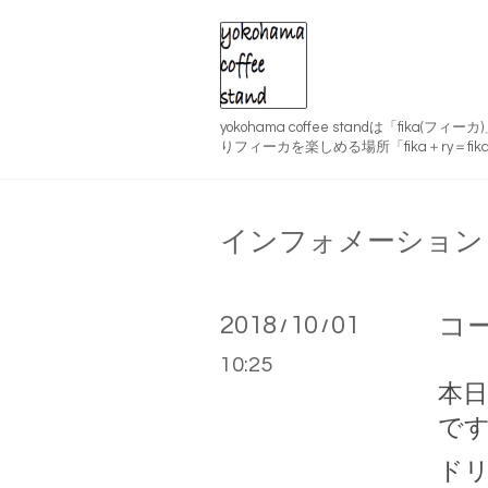
yokohama coffee standは「fika(
りフィーカを楽しめる場所「fika＋ry＝fika
インフォメーション
2018
10
01
コ
/
/
10:25
本日1
で
ド