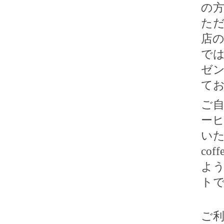
の
た
店
で
ゼ
て
ご
ー
い
coff
よ
ト
ご