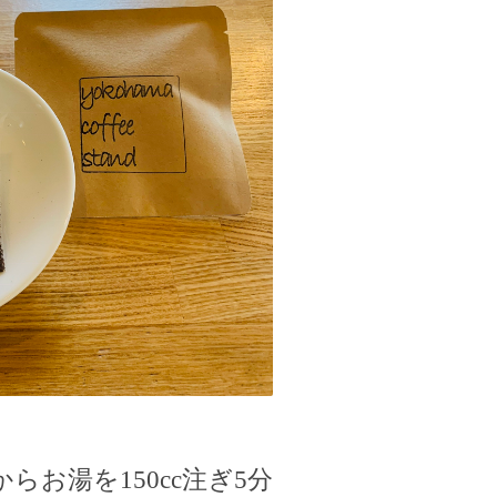
からお湯を
150cc
注ぎ
5
分