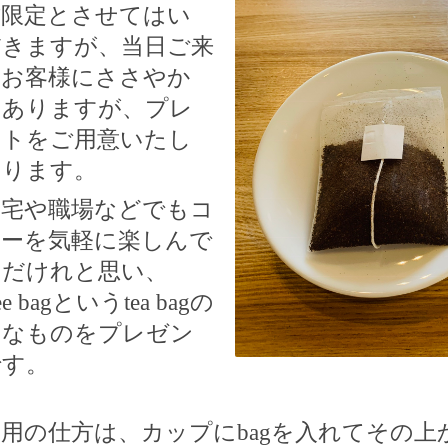
方限定とさせてはい
だきますが、当日ご来
のお客様にささやか
はありますが、プレ
ントをご用意いたし
おります。
自宅や職場などでもコ
ヒーを気軽に楽しんで
ただけれと思い、
ee bag
という
tea bag
の
うなものをプレゼン
です。
利用の仕方は、カップに
bag
を入れてその上