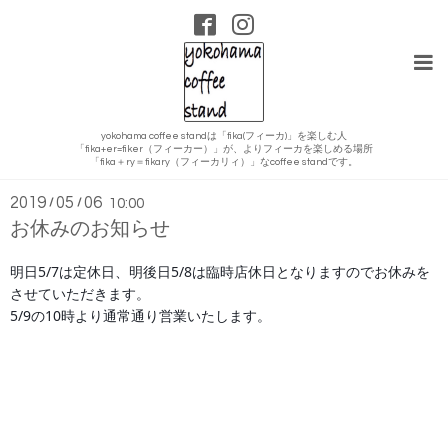
yokohama coffee standは「fika(フィーカ)」を楽しむ人
「fika+er=fiker（フィーカー）」が、よりフィーカを楽しめる場所
インフォメーション
「fika＋ry＝fikary（フィーカリィ）」なcoffee standです。
2019
05
06
/
/
10:00
お休みのお知らせ
明日5/7は定休日、明後日5/8は臨時店休日となりますのでお休みを
させていただきます。
5/9の10時より通常通り営業いたします。