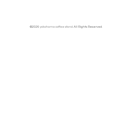
©2026
yokohama coffee stand
. All Rights Reserved.