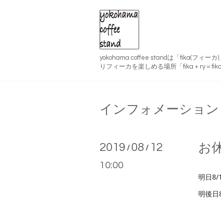
yokohama coffee standは「fika(
りフィーカを楽しめる場所「fika＋ry＝fika
インフォメーション
2019
08
12
お
/
/
10:00
明日8
明後日