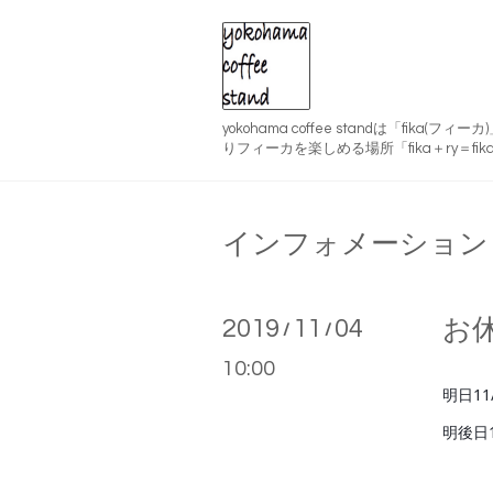
yokohama coffee standは「fika(
りフィーカを楽しめる場所「fika＋ry＝fika
インフォメーション
2019
11
04
お
/
/
10:00
明日1
明後日