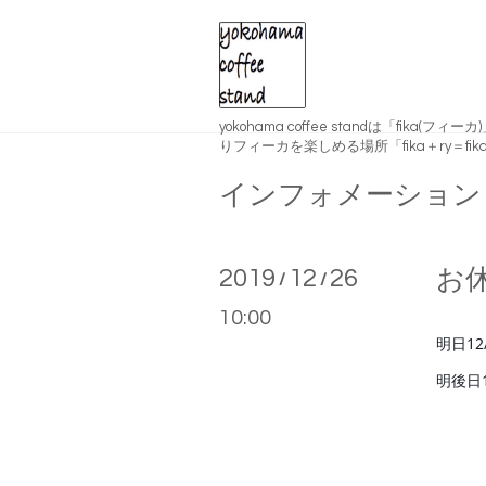
yokohama coffee standは「fika(
りフィーカを楽しめる場所「fika＋ry＝fika
インフォメーション
2019
12
26
お
/
/
10:00
明日1
明後日