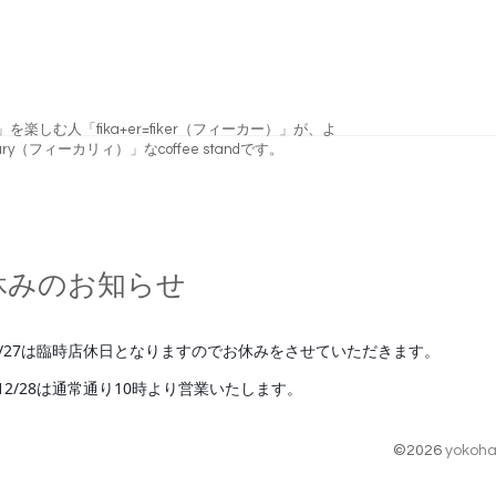
フィーカ)」を楽しむ人「fika+er=fiker（フィーカー）」が、よ
ry（フィーカリィ）」なcoffee standです。
休みのお知らせ
2/27は臨時店休日となりますのでお休みをさせていただきます。
12/28は通常通り10時より営業いたします。
©2026
yokoha