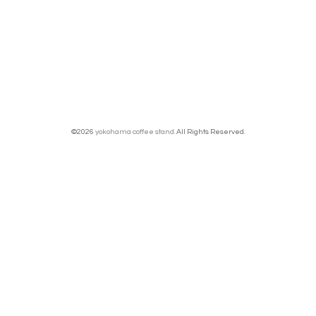
©2026
yokohama coffee stand
. All Rights Reserved.