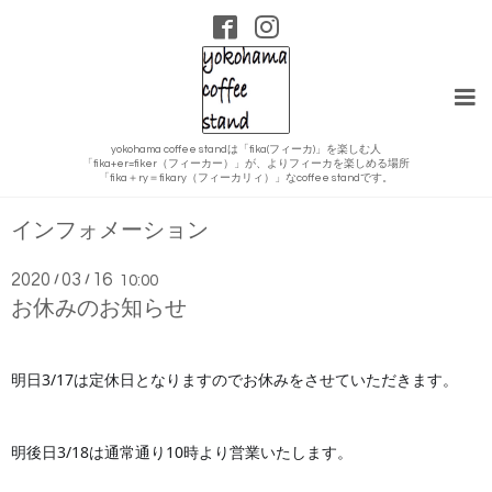
yokohama coffee standは「fika(フィーカ)」を楽しむ人
「fika+er=fiker（フィーカー）」が、よりフィーカを楽しめる場所
「fika＋ry＝fikary（フィーカリィ）」なcoffee standです。
インフォメーション
2020
03
16
/
/
10:00
お休みのお知らせ
明日3/17は定休日となりますのでお休みをさせていただきます。
明後日3/18は通常通り10時より営業いたします。