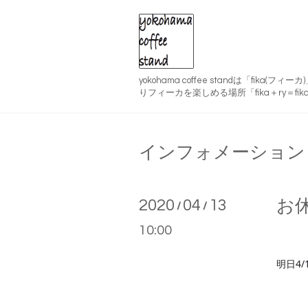
yokohama coffee standは「fika(
りフィーカを楽しめる場所「fika＋ry＝fika
インフォメーション
2020
04
13
お
/
/
10:00
明日4