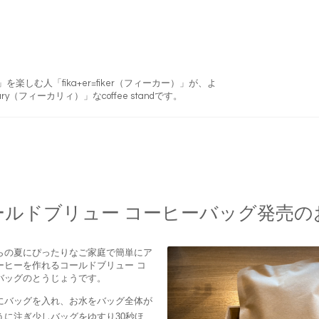
フィーカ)」を楽しむ人「fika+er=fiker（フィーカー）」が、よ
ry（フィーカリィ）」なcoffee standです。
ールドブリュー コーヒーバッグ発売の
らの夏にぴったりなご家庭で簡単にア
ーヒーを作れるコールドブリュー コ
バッグのとうじょうです。
にバッグを入れ、お水をバッグ全体が
うに注ぎ少しバッグをゆすり30秒ほ