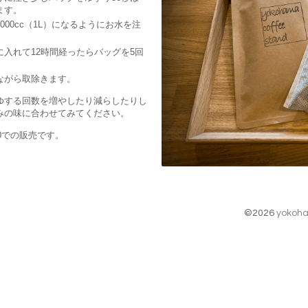
ます。
000cc（1L）になるようにお水を注
。
に入れて12時間経ったらバッグを5回
ながら取除きます。
ゆする回数を増やしたり減らしたりし
みの味に合わせてみてください。
50での販売です。
©2026
yokoha