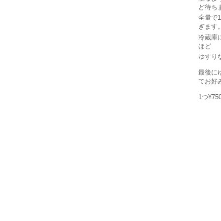
ど待ち
全量で1
ぎます
冷蔵庫
ほど
ゆすり
最後に
てお好
1つ¥7