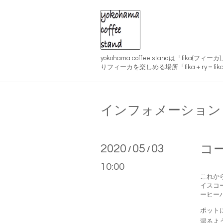
yokohama coffee standは「fika(
りフィーカを楽しめる場所「fika＋ry＝fika
インフォメーション
2020
05
03
コ
/
/
10:00
これか
イスコ
ーヒー
ポット
湿るよ