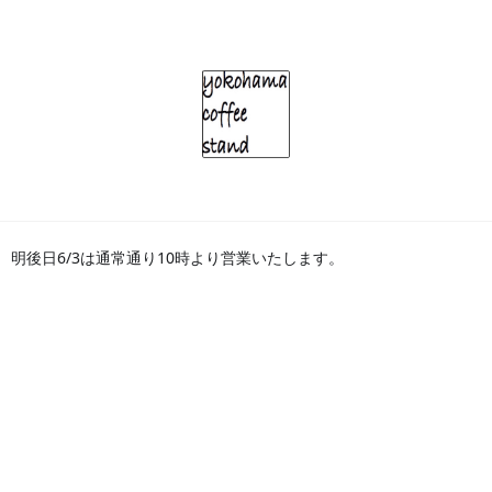
インフォメーション
2020
06
01
/
/
10:00
お休みのお知らせ
yokohama coffee standは「fika(フィーカ)」を楽しむ人
明日6/2は定休日となりますのでお休みをさせていただきます。
「fika+er=fiker（フィーカー）」が、よりフィーカを楽しめる場所
「fika＋ry＝fikary（フィーカリィ）」なcoffee standです。
明後日6/3は通常通り10時より営業いたします。