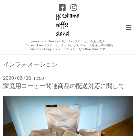
yokohama coffee standは「fika(フィーカ)」を楽しむ人
「fika+er=fiker（フィーカー）」が、よりフィーカを楽しめる場所
「fika＋ry＝fikary（フィーカリィ）」なcoffee standです。
インフォメーション
2020
06
08
/
/
12:00
家庭用コーヒー関連商品の配送対応に関して