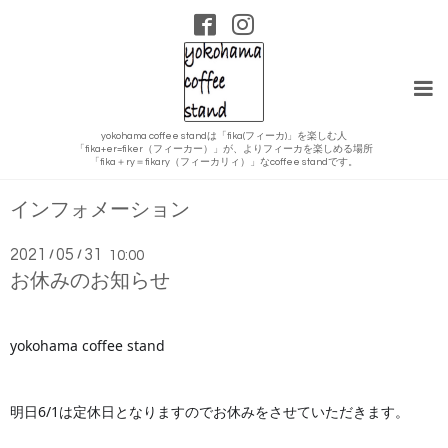
yokohama coffee standは「fika(フィーカ)」を楽しむ人
「fika+er=fiker（フィーカー）」が、よりフィーカを楽しめる場所
「fika＋ry＝fikary（フィーカリィ）」なcoffee standです。
インフォメーション
2021
05
31
/
/
10:00
お休みのお知らせ
yokohama coffee stand
明日6/1は定休日となりますのでお休みをさせていただきます。