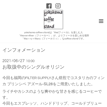
yokohama coffee standは「fika(フィーカ)」を楽しむ人
「fika+er=fiker（フィーカー）」が、よりフィーカを楽しめる場所
「fika＋ry＝fikary（フィーカリィ）」なcoffee standです。
インフォメーション
2021
06
27
/
/
10:00
お取扱中のシングルオリジン
コスタリカのフィン
今回も福岡のFILTER SUPPLYさん焙煎で
-SL28
カ
プリンシペ
アズール
をご用意いたしました。
ライチやカシスのような爽やかな甘さを感じるコーヒーで
す。
今回もエスプレッソ、ハンドドリップ、コールドブリュー