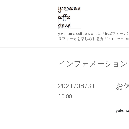
yokohama coffee standは「fika(
りフィーカを楽しめる場所「fika＋ry＝fika
インフォメーション
2021
08
31
お
/
/
10:00
yokoha