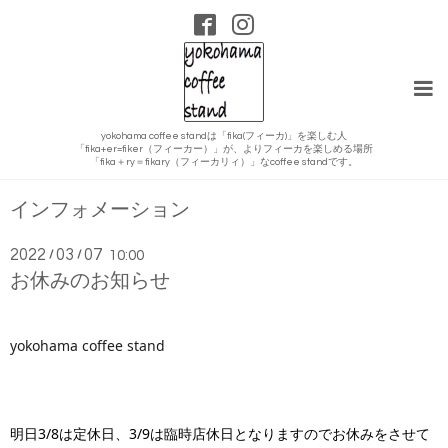
yokohama coffee standは「fika(フィーカ)」を楽しむ人
「fika+er=fiker（フィーカー）」が、よりフィーカを楽しめる場所
「fika＋ry＝fikary（フィーカリィ）」なcoffee standです。
インフォメーション
2022
03
07
/
/
10:00
お休みのお知らせ
yokohama coffee stand
明日3/8は定休日、3/9は臨時店休日となりますのでお休みをさせて