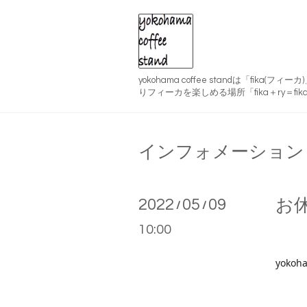
yokohama coffee standは「fika(
りフィーカを楽しめる場所「fika＋ry＝fika
インフォメーション
2022
05
09
お
/
/
10:00
yokoha