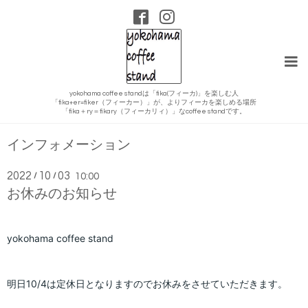
yokohama coffee standは「fika(フィーカ)」を楽しむ人
「fika+er=fiker（フィーカー）」が、よりフィーカを楽しめる場所
「fika＋ry＝fikary（フィーカリィ）」なcoffee standです。
インフォメーション
2022
10
03
/
/
10:00
お休みのお知らせ
yokohama coffee stand
明日10/4は定休日となりますのでお休みをさせていただきます。