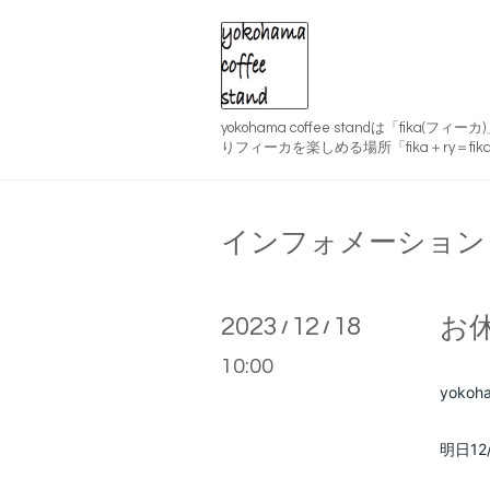
yokohama coffee standは「fika(
りフィーカを楽しめる場所「fika＋ry＝fika
インフォメーション
2023
12
18
お
/
/
10:00
yokoha
明日1