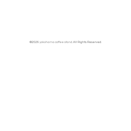
©2026
yokohama coffee stand
. All Rights Reserved.