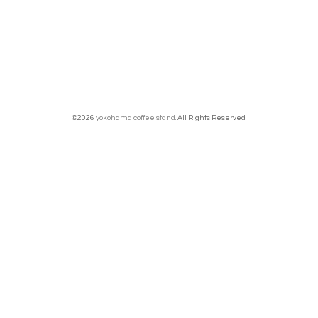
©2026
yokohama coffee stand
. All Rights Reserved.