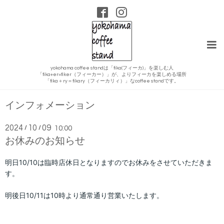
yokohama coffee standは「fika(フィーカ)」を楽しむ人
「fika+er=fiker（フィーカー）」が、よりフィーカを楽しめる場所
「fika＋ry＝fikary（フィーカリィ）」なcoffee standです。
インフォメーション
2024
10
09
/
/
10:00
お休みのお知らせ
明日10/10
は臨時店
休日となりますのでお休みをさせていただきま
す。
明後日10/11
は10時より通常通り営業いたします。