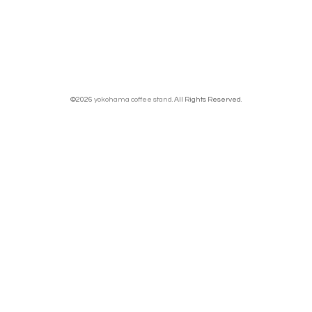
©2026
yokohama coffee stand
. All Rights Reserved.