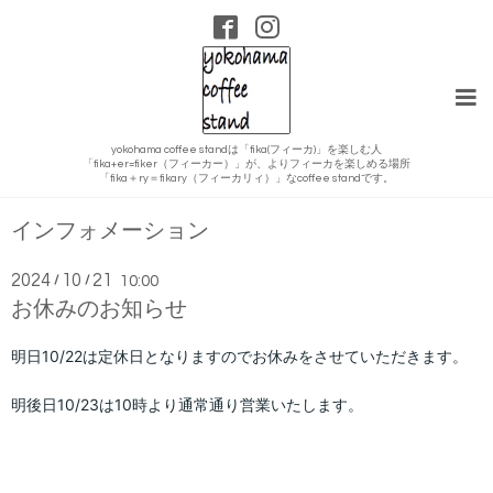
yokohama coffee standは「fika(フィーカ)」を楽しむ人
「fika+er=fiker（フィーカー）」が、よりフィーカを楽しめる場所
「fika＋ry＝fikary（フィーカリィ）」なcoffee standです。
インフォメーション
2024
10
21
/
/
10:00
お休みのお知らせ
明日10/22
は定休日となりますのでお休みをさせていただきます。
明後日10/23
は10時より通常通り営業いたします。