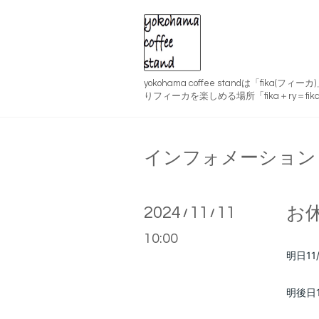
yokohama coffee standは「fika(
りフィーカを楽しめる場所「fika＋ry＝fika
インフォメーション
2024
11
11
お
/
/
10:00
明日11/
明後日1